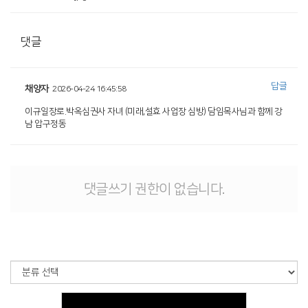
댓글
답글
채양자
2026-04-24 16:45:58
이규일장로.박옥심권사 자녀 (미래,설효 사업장 심방) 담임목사님과 함께 강
남 압구정동
댓글쓰기 권한이 없습니다.