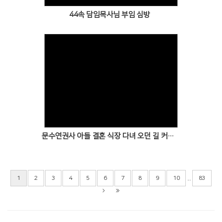
44속 담임목사님 부임 심방
Views
문수연권사 아들 결혼 식장 다녀 오던 길 커피 한잔의 여유
...
1
2
3
4
5
6
7
8
9
10
83