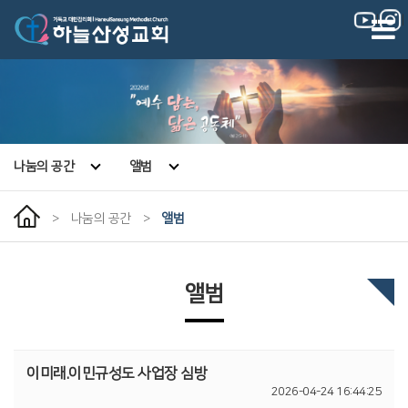
|
|
나눔의 공간
앨범
>
나눔의 공간
>
앨범
앨범
이미래.이민규성도 사업장 심방
2026-04-24 16:44:25