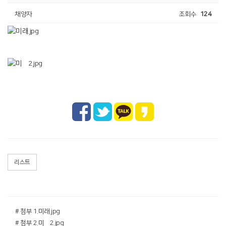
채양자
조회수
124
리스트
# 첨부 1.미래.jpg
# 첨부 2.미럐2.jpg