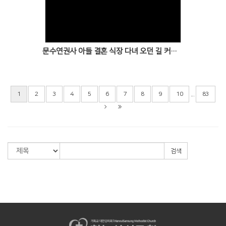
Views
문수연권사 아들 결혼 식장 다녀 오던 길 커피 한잔의 여유
...
1
2
3
4
5
6
7
8
9
10
83
검색