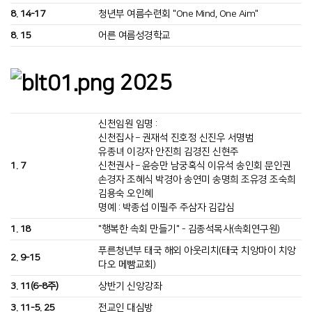
8. 14-17
청년부 여름수련회 "One Mind, One Aim"
8. 15
어른 여름성경학교
2025
신천임원 임명 :
신천집사 – 권재석 진호정 신진우 서명범
유종녀 이강자 안진희 김경진 신현주
1. 7
신천권사 – 윤승만 남궁혹식 이유석 송인회 문인권
손경자 조혜식 박경아 송연미 송명희 조유경 조숙희
김용숙 오인혜
명예 : 박종섭 이필주 주삼자 김갑심
1. 18
"행복한 속회 만들기" - 김종석목사(속회연구원)
푸른청년부 태국 해외 아웃리치(태국 치앙마이 치앙
2. 9–15
다오 메빰교회)
3. 11(6-8주)
상반기 신앙강좌
3. 11-5. 25
전교인 대심방