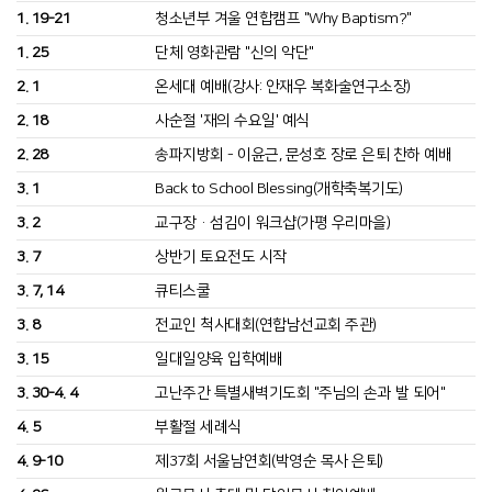
1. 19-21
청소년부 겨울 연합캠프 "Why Baptism?"
1. 25
단체 영화관람 "신의 악단"
2. 1
온세대 예배(강사: 안재우 복화술연구소장)
2. 18
사순절 '재의 수요일' 예식
2. 28
송파지방회 - 이윤근, 문성호 장로 은퇴 찬하 예배
3. 1
Back to School Blessing(개학축복기도)
3. 2
교구장·섬김이 워크샵(가평 우리마을)
3. 7
상반기 토요전도 시작
3. 7, 14
큐티스쿨
3. 8
전교인 척사대회(연합남선교회 주관)
3. 15
일대일양육 입학예배
3. 30-4. 4
고난주간 특별새벽기도회 "주님의 손과 발 되어"
4. 5
부활절 세례식
4. 9-10
제37회 서울남연회(박영순 목사 은퇴)