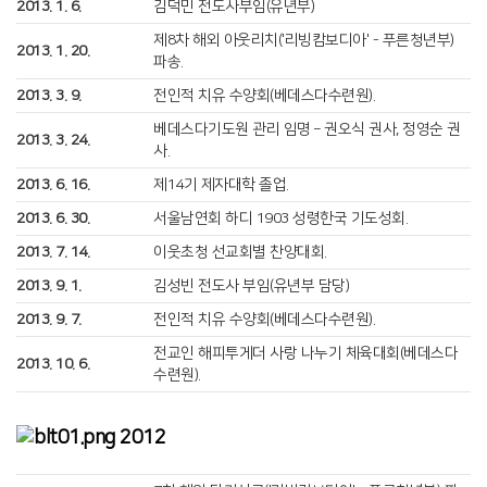
2013. 1. 6.
김덕민 전도사부임(유년부)
제8차 해외 아웃리치('리빙캄보디아' - 푸른청년부)
2013. 1. 20.
파송.
2013. 3. 9.
전인적 치유 수양회(베데스다수련원).
베데스다기도원 관리 임명 – 권오식 권사, 정영순 권
2013. 3. 24.
사.
2013. 6. 16.
제14기 제자대학 졸업.
2013. 6. 30.
서울남연회 하디 1903 성령한국 기도성회.
2013. 7. 14.
이웃초청 선교회별 찬양대회.
2013. 9. 1.
김성빈 전도사 부임(유년부 담당)
2013. 9. 7.
전인적 치유 수양회(베데스다수련원).
전교인 해피투게더 사랑 나누기 체육대회(베데스다
2013. 10. 6.
수련원).
2012