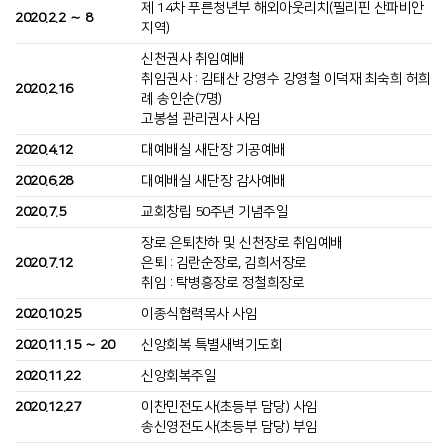
제 14차 푸른청년부 해외아웃리치(필리핀 산파비안
2020.2.2 ∼ 8
지역)
신천권사 취임예배
취임권사 : 김태산 강영수 강영철 이덕재 최숙희 허희
2020.2.16
례 송인순(7명)
고봉설 관리권사 사임
2020.4.12
대예배실 새단장 기공예배
2020.6.28
대예배실 새단장 감사예배
2020.7.5
교회창립 50주년 기념주일
장로 은퇴찬하 및 신천장로 취임예배
2020.7.12
은퇴 : 김란순장로, 김희서장로
취임 : 탁병흥장로 정철희장로
2020.10.25
이종식협력목사 사임
2020.11.15 ∼ 20
신앙회복 특별새벽기도회
2020.11.22
신앙회복주일
2020.12.27
이찬민전도사(초등부 담당) 사임
송신영전도사(초등부 담당) 부임