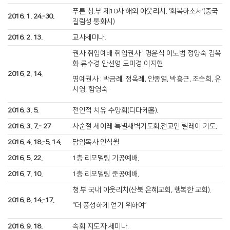
푸른 청.부 제10차 해외 아웃리치. ‘회복하소서’(중국
2016. 1. 24.-30.
길림성 통화시)
2016. 2. 13.
교사세미나.
권사 취임예배 취임권사 : 명윤식 이노범 정양숙 김옥
화 류수경 안선영 도미경 이지현
2016. 2. 14.
명예권사 : 박금례, 정옥례, 안종열, 박흥근, 조순희, 유
시영, 함영숙
2016. 3. 5.
전인적 치유 수양회(디다케홀).
2016. 3. 7.- 27
사순절 세이레 특별새벽기도회.전교인 릴레이 기도.
2016. 4. 18.-5. 14.
담임목사 안식월
2016. 5. 22.
1층 리모델링 기공예배.
2016. 7. 10.
1층 리모델링 준공예배.
청.부 국내 아웃리치(산북 은혜교회, 행복한 교회).
2016. 8. 14.-17.
“더 풍성하게 얻기 위하여”
2016. 9. 18.
속회 지도자 세미나.