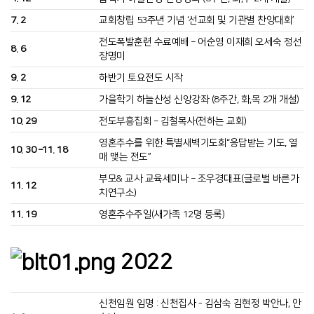
7. 2
교회창립 53주년 기념 ‘선교회 및 기관별 찬양대회’
전도폭발훈련 수료예배 – 어순영 이재희 오세숙 정선
8. 6
장명미
9. 2
하반기 토요전도 시작
9. 12
가을학기 하늘산성 신앙강좌 (8주간, 화,목 2개 개설)
10. 29
전도부흥집회 – 김철목사(전하는 교회)
영혼추수를 위한 특별새벽기도회“응답받는 기도, 열
10. 30 –11. 18
매 맺는 전도”
부모& 교사 교육세미나 – 조우경대표(글로벌 바른가
11. 12
치연구소)
11. 19
영혼추수주일(새가족 12명 등록)
2022
신천임원 임명 : 신천집사 - 김삼숙 김현정 박안나, 안