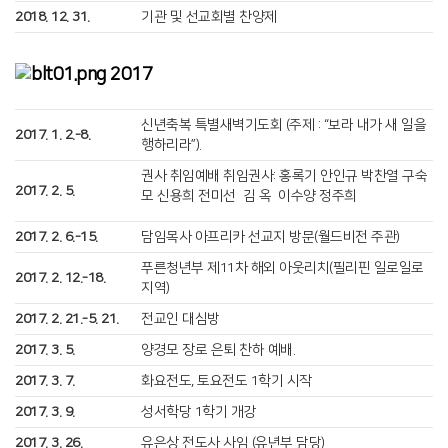
2018. 12. 31.
기관 및 선교회별 찬양제
2017
신년축복 특별새벽기도회 (주제 : “보라 내가 새 일을
2017. 1. 2.-8.
행하리라”).
권사 취임예배 취임권사: 홍록기 안인규 박찬열 구숙
2017. 2. 5.
모 신용희 전미선 김 옥 이수양 정주희
2017. 2. 6.-15.
담임목사 아프리카 선교지 방문(월드비전 주관)
푸른청년부 제11차 해외 아웃리치(필리핀 일로일로
2017. 2. 12.-18.
지역)
2017. 2. 21.-5. 21.
전교인 대심방
2017. 3. 5.
양경모 장로 은퇴 찬하 예배.
2017. 3. 7.
화요전도, 토요전도 1학기 시작
2017. 3. 9.
성서학당 1학기 개강
2017. 3. 26.
유은상 전도사 사임 (유년부 담당)