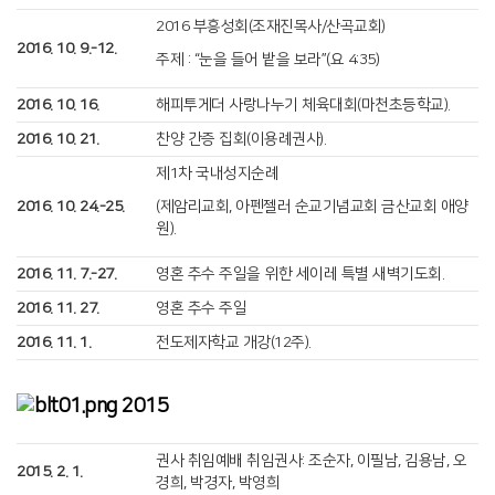
2016 부흥성회(조재진목사/산곡교회)
2016. 10. 9.-12.
주제 : “눈을 들어 밭을 보라”(요 4:35)
2016. 10. 16.
해피투게더 사랑나누기 체육대회(마천초등학교).
2016. 10. 21.
찬양 간증 집회(이용례권사).
제1차 국내성지순례
2016. 10. 24.-25.
(제암리교회, 아펜젤러 순교기념교회 금산교회 애양
원).
2016. 11. 7.-27.
영혼 추수 주일을 위한 세이레 특별 새벽기도회.
2016. 11. 27.
영혼 추수 주일
2016. 11. 1.
전도제자학교 개강(12주).
2015
권사 취임예배 취임권사: 조순자, 이필남, 김용남, 오
2015. 2. 1.
경희, 박경자, 박영희