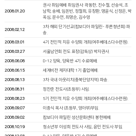
권사 취임예배 취임권사: 곽동한, 진수철, 선승석, 조
2008.01.20
남학, 송배, 임돈빈, 정철희, 유창환, 명윤식, 신정은, 박
옥심, 문수연, 최명순, 김수영
3차 해외 단기선교(캄보디아 파일린- 푸른청년회) 파
2008.02.12
송.
2008.03.01
4기 전인적 치유 수양회 개최(여주베데스다수련원).
2008.03.27
서울남연회 전도 표창(감독상) 박자권사.
2008.06.08
D-12 양육, 양육반 4기 수료예배.
2008.06.15
세계비전 제자대학 1기 졸업예배.
2008.08.13
3차 국내 아웃리치(충북단양지역) 파송.
2008.08.31
정찬준 전도사(초등부) 사임.
2008.08.23
5기 전인적 치유 수양회 개최(여주베데스다수련원).
2008.09.07
이종식 목사 (초등부, 영아부)부임.
2008.09.02
캄보디아 파일린 성산문화센터 봉헌예배.
2008.10.19
청소년부 이성희 전도사 사임, 윤민 전도사 부임.