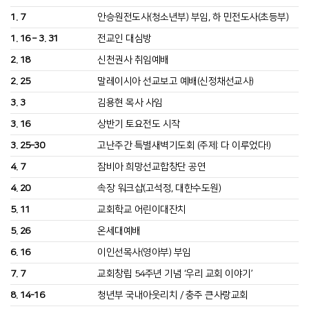
1. 7
안승원전도사(청소년부) 부임, 하 민전도사(초등부)
1. 16 – 3. 31
전교인 대심방
2. 18
신천권사 취임예배
2. 25
말레이시아 선교보고 예배(신정채선교사)
3. 3
김용현 목사 사임
3. 16
상반기 토요전도 시작
3. 25–30
고난주간 특별새벽기도회 (주제: 다 이루었다!)
4. 7
잠비아 희망선교합창단 공연
4. 20
속장 워크샵(고석정, 대한수도원)
5. 11
교회학교 어린이대잔치
5. 26
온세대예배
6. 16
이인선목사(영아부) 부임
7. 7
교회창립 54주년 기념 ‘우리 교회 이야기’
8. 14-16
청년부 국내아웃리치 / 충주 큰사랑교회