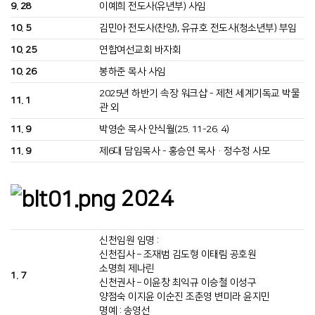
9. 28
이예희 전도사(유년부) 사임
10. 5
김민아 전도사(찬양), 유규호 전도사(청소년부) 부임
10. 25
연합여선교회 바자회
10. 26
봉하준 목사 사임
2025년 하반기 속장 워크샵 - 제천 세계기독교 박물
11. 1
관 외
11. 9
박영순 목사 안식월(25. 11-26. 4)
11. 9
제6대 담임목사 - 홍승연 목사·정수정 사모
2024
신천임원 임명 :
신천집사 – 조재범 김도형 이태림 공호원
소명희 제나린
1. 7
신천권사 – 이윤창 최익규 이승철 이성구
양점숙 이지윤 이순진 조춘영 변미라 윤지민
명예 : 송영선