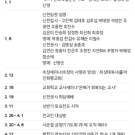
1. 1
신영
신천임원 임명 :
신천집사 – 고진혁 김태호 김호섭 박태영 석영민 조
광연 조용현 호진수
김은미 안승희 장정현 최선희 최효정
1. 8
명예: 박종섭 한갑수 유해순 이필수
신천권사 – 김명삼 송중호
김연선 원용자 전은주 조현진 지연화B 주명자 박혜경
함순애
명예 : 신명순
속장세미나(속장의 사명과 영성) - 최상태목사(흩어
2. 12
진화평교회)
2. 18
교회학교 교사세미나“은혜가 회복되는 교사”
2. 19
신천권사 취임예배
3. 11
상반기 토요전도 시작
2. 26 – 4. 1
전교인 대심방
3. 20 – 4. 8
사순절 금향기기도회 (주제: 오직 예수!)
4. 12
봄학기 하늘산성 신앙강좌 (8주간, 화,수 2개 개설)