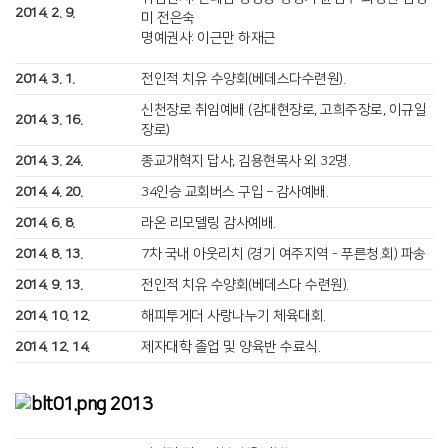
2014. 2. 9.
미 전은숙
명예권사: 이근만 하재근
2014. 3. 1.
전인적 치유 수양회(베데스다수련원).
신천장로 취임예배 (감대현장로, 고희주장로, 이규일
2014. 3. 16.
장로)
2014. 3. 24.
종교개혁지 답사, 김용현목사 외 32명.
2014. 4. 20.
34인승 교회버스 구입 – 감사예배.
2014. 6. 8.
라온 리모델링 감사예배.
2014. 8. 13.
7차 국내 아웃리치 (경기 여주지역 - 푸른청.회) 파송
2014. 9. 13.
전인적 치유 수양회(베데스다 수련원).
2014. 10. 12.
해피투게더 사랑나누기 체육대회.
2014. 12. 14.
제자대학 졸업 및 양육반 수료식.
2013