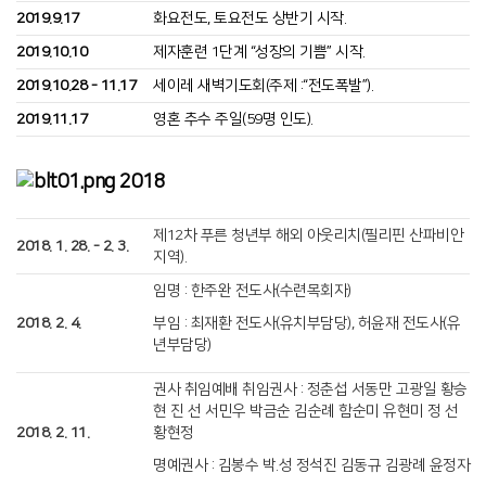
2019.9.17
화요전도, 토요전도 상반기 시작.
2019.10.10
제자훈련 1단계 “성장의 기쁨” 시작.
2019.10.28 - 11.17
세이레 새벽기도회(주제 :“전도폭발”).
2019.11.17
영혼 추수 주일(59명 인도).
2018
제12차 푸른 청년부 해외 아웃리치(필리핀 산파비안
2018. 1. 28. - 2. 3.
지역).
임명 : 한주완 전도사(수련목회자)
2018. 2. 4.
부임 : 최재환 전도사(유치부담당), 허윤재 전도사(유
년부담당)
권사 취임예배 취임권사 : 정춘섭 서동만 고광일 황승
현 진 선 서민우 박금순 김순례 함순미 유현미 정 선
2018. 2. 11.
황현정
명예권사 : 김봉수 박.성 정석진 김동규 김광례 윤정자