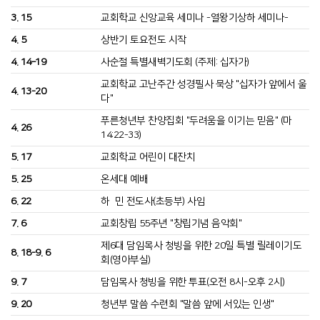
3. 15
교회학교 신앙교육 세미나 -열왕기상하 세미나-
4. 5
상반기 토요전도 시작
4. 14–19
사순절 특별새벽기도회 (주제: 십자가)
교회학교 고난주간 성경필사 묵상 "십자가 앞에서 울
4. 13-20
다"
푸른청년부 찬양집회 "두려움을 이기는 믿음" (마
4. 26
14:22-33)
5. 17
교회학교 어린이 대잔치
5. 25
온세대 예배
6. 22
하 민 전도사(초등부) 사임
7. 6
교회창립 55주년 "창립기념 음악회"
제6대 담임목사 청빙을 위한 20일 특별 릴레이기도
8. 18-9. 6
회(영아부실)
9. 7
담임목사 청빙을 위한 투표(오전 8시-오후 2시)
9. 20
청년부 말씀 수련회 "말씀 앞에 서있는 인생"