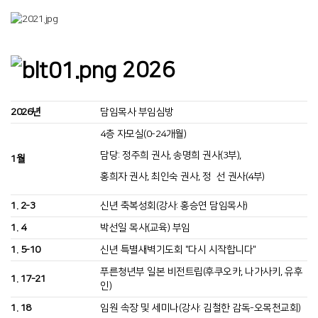
2026
2026년
담임목사 부임심방
4층 자모실(0-24개월)
담당: 정주희 권사, 송명희 권사(3부),
1월
홍희자 권사, 최인숙 권사, 정 선 권사(4부)
1. 2-3
신년 축복성회(강사: 홍승연 담임목사)
1. 4
박선일 목사(교육) 부임
1. 5-10
신년 특별새벽기도회 "다시 시작합니다"
푸른청년부 일본 비전트립(후쿠오카, 나가사키, 유후
1. 17-21
인)
1. 18
임원 속장 및 세미나(강사: 김철한 감독-오목천교회)