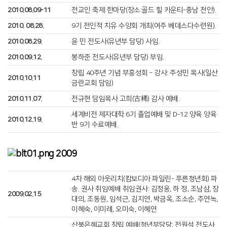
2010.08.09-11
전교인 축제 한마당(장소:골드 힐 카운티-충남 천안).
2010. 08.28.
9기 전인적 치유 수양회 개최(여주 베데스다수련원).
2010.08.29.
윤 민 전도사(유년부 담당) 사임.
2010.09.12.
봉하준 전도사(유년부 담당) 부임.
창립 40주년 기념 부흥성회 – 강사: 주성민 목사(일산
2010.10.11
금란교회 담임)
2010.11.07.
전규현 담임목사 고희(古稀) 감사 예배.
세계비전 제자대학 6기 졸업예배 및 D-12 양육 양육
2010.12.19.
반 9기 수료예배.
2009
4차 해외 아웃리치(캄보디아 파일린- 푸른청년회) 파
송. 권사 취임예배 취임권사: 김정웅, 하 정, 조남삼, 장
2009.02.15
대의, 조동원, 임석근, 김지연, 박금옥, 조소순, 추연녹,
이혜숙, 이미례, 오미숙, 이혜연
산북은혜교회 창립 예배(청년부담당: 전원석 전도사