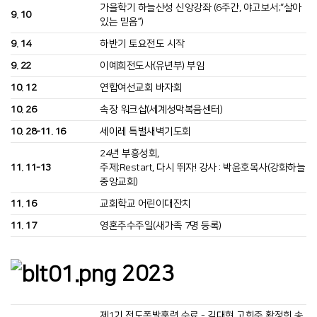
가을학기 하늘산성 신앙강좌 (6주간, 야고보서;“살아
9. 10
있는 믿음”)
9. 14
하반기 토요전도 시작
9. 22
이예희전도사(유년부) 부임
10. 12
연합여선교회 바자회
10. 26
속장 워크샵(세계성막복음센터)
10. 28-11. 16
세이레 특별새벽기도회
24년 부흥성회,
11. 11-13
주제:Restart, 다시 뛰자! 강사 : 박윤호목사(강화하늘
중앙교회)
11. 16
교회학교 어린이대잔치
11. 17
영혼추수주일(새가족 7명 등록)
2023
제1기 전도폭발훈련 수료 - 김대현 고희주 황정희 송