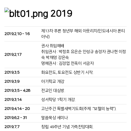
2019
제13차 푸른 청년부 해외 아웃리치(인도네시아 폰티
2019.2.10 - 16
아낙)
권사 취임예배
취임권사 : 박정호 유은순 안성규 송경자 권나현 이정
2019.2.17
숙 박채영 강은숙
명예권사 : 김경엽 전옥이 서금자
2019.3.5
화요전도, 토요전도 상반기 시작.
2019.3.9
아기학교 개강
2019.3.5 – 4.28
전교인 대심방.
2019.3.14
성서학당 1학기 개강.
2019.4.14 - 20
고난주간 특별새벽기도회(주제 :“보혈의 능력”).
2019.6.2 - 31
말씀묵상 세미나
2019.7.7
창립 49주년 기념 가족찬양대회.