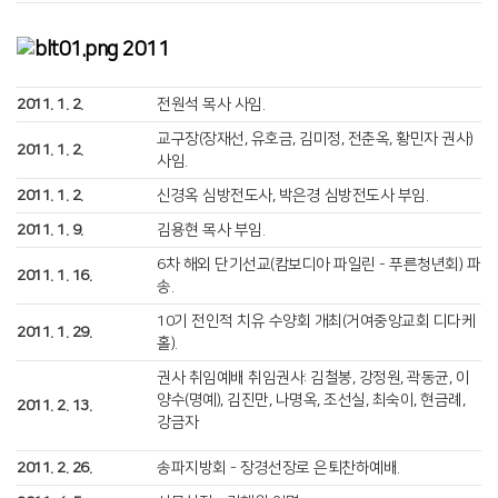
2011
2011. 1. 2.
전원석 목사 사임.
교구장(장재선, 유호금, 김미정, 전춘옥, 황민자 권사)
2011. 1. 2.
사임.
2011. 1. 2.
신경옥 심방전도사, 박은경 심방전도사 부임.
2011. 1. 9.
김용현 목사 부임.
6차 해외 단기선교(캄보디아 파일린 - 푸른청년회) 파
2011. 1. 16.
송.
10기 전인적 치유 수양회 개최(거여중앙교회 디다케
2011. 1. 29.
홀).
권사 취임예배 취임권사: 김철봉, 강정원, 곽동균, 이
양수(명예), 김진만, 나명옥, 조선실, 최숙이, 현금례,
2011. 2. 13.
강금자
2011. 2. 26.
송파지방회 - 장경선장로 은퇴찬하예배.