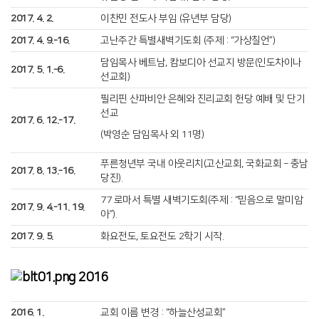
2017. 4. 2.
이찬민 전도사 부임 (유년부 담당)
2017. 4. 9.-16.
고난주간 특별새벽기도회 (주제 : “가상칠언”)
담임목사 베트남, 캄보디아 선교지 방문(인도차이나
2017. 5. 1.-6.
선교회)
필리핀 산파비안 은혜와 진리교회 헌당 예배 및 단기
선교
2017. 6. 12.-17.
(박영순 담임목사 외 11명)
푸른청년부 국내 아웃리치(고산교회, 국화교회 – 충남
2017. 8. 13.-16.
당진).
77 로마서 특별 새벽기도회(주제 : “믿음으로 말미암
2017. 9. 4.-11. 19.
아”).
2017. 9. 5.
화요전도, 토요전도 2학기 시작.
2016
2016. 1.
교회 이름 변경 : “하늘산성교회”