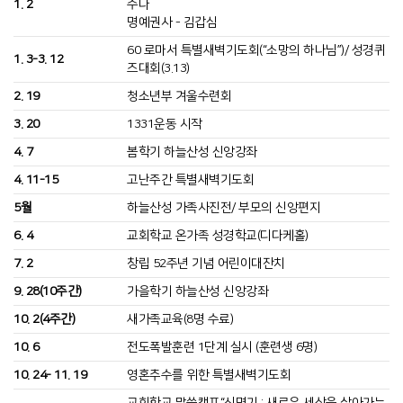
1. 2
수나
명예권사 - 김갑심
60 로마서 특별새벽기도회(“소망의 하나님”)/ 성경퀴
1. 3-3. 12
즈대회(3.13)
2. 19
청소년부 겨울수련회
3. 20
1331운동 시작
4. 7
봄학기 하늘산성 신앙강좌
4. 11-15
고난주간 특별새벽기도회
5월
하늘산성 가족사진전/ 부모의 신앙편지
6. 4
교회학교 온가족 성경학교(디다케홀)
7. 2
창립 52주년 기념 어린이대잔치
9. 28(10주간)
가을학기 하늘산성 신앙강좌
10. 2(4주간)
새가족교육(8명 수료)
10. 6
전도폭발훈련 1단계 실시 (훈련생 6명)
10. 24- 11. 19
영혼추수를 위한 특별새벽기도회