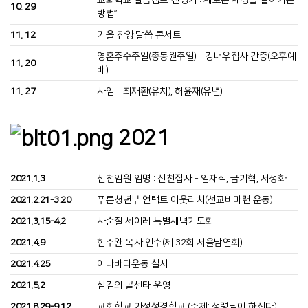
교회학교 말씀캠프“신명기 : 새로운 세상을 살아가는
10. 29
방법”
11. 12
가을 찬양.말씀 콘서트
영혼추수주일(총동원주일) - 강내우집사 간증(오후예
11. 20
배)
11. 27
사임 - 최재환(유치), 허윤재(유년)
2021
2021.1.3
신천임원 임명 : 신천집사 - 임재식, 금기혁, 서정화
2021.2.21-3.20
푸른청년부 언택트 아웃리치(선교비마련 운동)
2021.3.15-4.2
사순절 세이레 특별새벽기도회
2021.4.9
한주완 목사 안수(제 32회 서울남연회)
2021.4.25
아나바다운동 실시
2021.5.2
섬김의 콜센타 운영
2021.8.29-9.12
교회학교 가정성경학교 (주제: 성령님이 하신다)