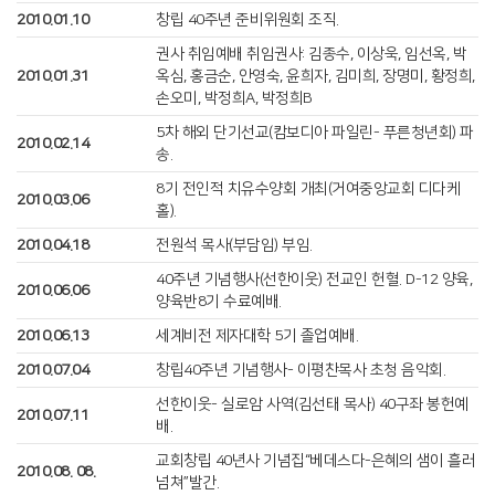
2010.01.10
창립 40주년 준비위원회 조직.
권사 취임예배 취임권사: 김종수, 이상욱, 임선옥, 박
2010.01.31
옥심, 홍금순, 안영숙, 윤희자, 김미희, 장명미, 황정희,
손오미, 박정희A, 박정희B
5차 해외 단기선교(캄보디아 파일린- 푸른청년회) 파
2010.02.14
송.
8기 전인적 치유수양회 개최(거여중앙교회 디다케
2010.03.06
홀).
2010.04.18
전원석 목사(부담임) 부임.
40주년 기념행사(선한이웃) 전교인 헌혈. D-12 양육,
2010.06.06
양육반8기 수료예배.
2010.06.13
세계비전 제자대학 5기 졸업예배.
2010.07.04
창립40주년 기념행사- 이평찬목사 초청 음악회.
선한이웃- 실로암 사역(김선태 목사) 40구좌 봉헌예
2010.07.11
배.
교회창립 40년사 기념집“베데스다-은혜의 샘이 흘러
2010.08. 08.
넘쳐”발간.