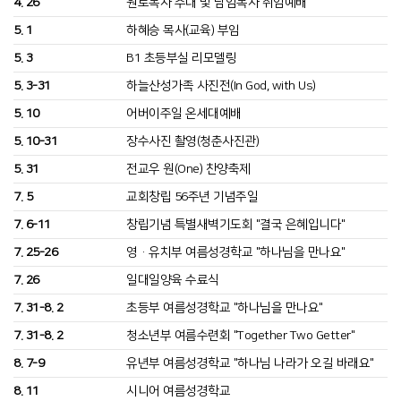
4. 26
원로목사 추대 및 담임목사 취임예배
5. 1
하혜승 목사(교육) 부임
5. 3
B1 초등부실 리모델링
5. 3-31
하늘산성가족 사진전(In God, with Us)
5. 10
어버이주일 온세대예배
5. 10-31
장수사진 촬영(청춘사진관)
5. 31
전교우 원(One) 찬양축제
7. 5
교회창립 56주년 기념주일
7. 6-11
창립기념 특별새벽기도회 "결국 은혜입니다"
7. 25-26
영·유치부 여름성경학교 "하나님을 만나요"
7. 26
일대일양육 수료식
7. 31-8. 2
초등부 여름성경학교 "하나님을 만나요"
7. 31-8. 2
청소년부 여름수련회 "Together Two Getter"
8. 7-9
유년부 여름성경학교 "하나님 나라가 오길 바래요"
8. 11
시니어 여름성경학교