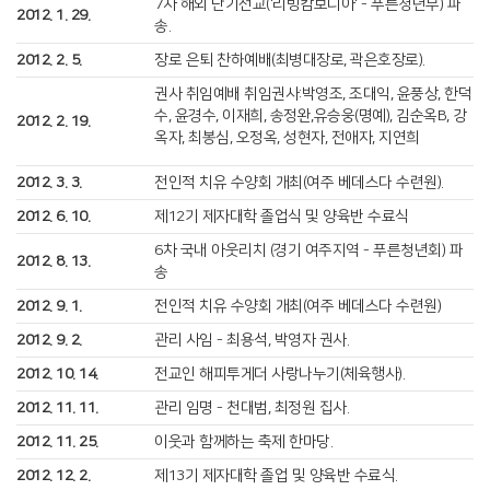
7차 해외 단기선교('리빙캄보디아' - 푸른청년부) 파
2012. 1. 29.
송.
2012. 2. 5.
장로 은퇴 찬하예배(최병대장로, 곽은호장로).
권사 취임예배 취임권사:박영조, 조대익, 윤풍상, 한덕
수, 윤경수, 이재희, 송정완,유승웅(명예), 김순옥B, 강
2012. 2. 19.
옥자, 최봉심, 오정옥, 성현자, 전애자, 지연희
2012. 3. 3.
전인적 치유 수양회 개최(여주 베데스다 수련원).
2012. 6. 10.
제12기 제자대학 졸업식 및 양육반 수료식
6차 국내 아웃리치 (경기 여주지역 - 푸른청년회) 파
2012. 8. 13.
송
2012. 9. 1.
전인적 치유 수양회 개최(여주 베데스다 수련원)
2012. 9. 2.
관리 사임 - 최용석, 박영자 권사.
2012. 10. 14.
전교인 해피투게더 사랑나누기(체육행사).
2012. 11. 11.
관리 임명 - 천대범, 최정원 집사.
2012. 11. 25.
이웃과 함께하는 축제 한마당.
2012. 12. 2.
제13기 제자대학 졸업 및 양육반 수료식.