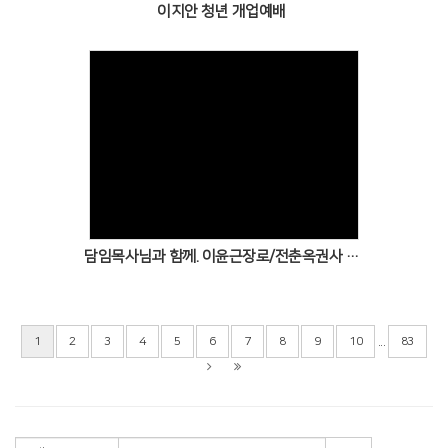
이지안 청년 개업예배
Views
담임목사님과 함께. 이윤근장로/전춘옥권사 이사심방
...
1
2
3
4
5
6
7
8
9
10
83