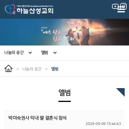
|
|
나눔의 공간
앨범
>
나눔의 공간
>
앨범
앨범
박미숙권사 막내 딸 결혼식 참석
2026-05-09 15:44:43