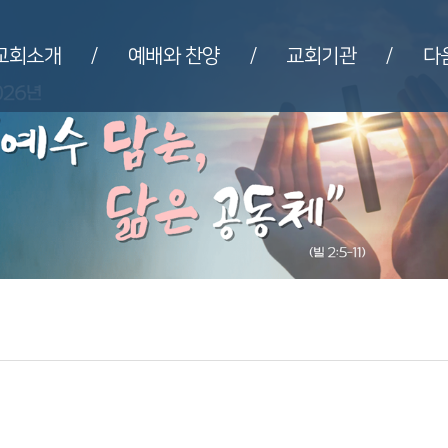
교회소개
예배와 찬양
교회기관
다
/
/
/