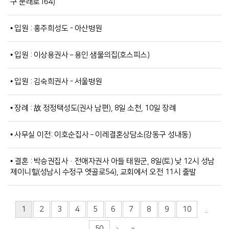
구 문래로164)
• 입원 : 홍주희성도 - 아산병원
• 입원 : 이상용권사 – 용인 샘물의집(호스피스)
• 입원 : 김숙희권사 - 서울병원
• 장례 : 故 정정택성도(권사 남편), 8일 소천, 10일 장례
• 사무실 이전: 이호순집사 – 이레결혼상담소(강동구 성내동)
• 결혼 : 박승권집사·전애자권사 아들 태원군, 8일(토) 낮 12시 성남
제이니힐(성남시 수정구 엣골로54), 교회에서 오전 11시 출발
1
2
3
4
5
6
7
8
9
10
...
50