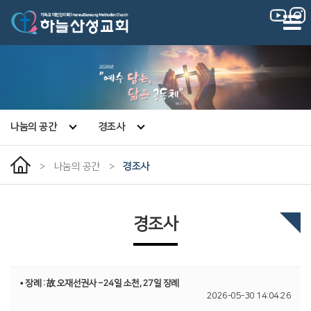
|
|
나눔의 공간
경조사
>
나눔의 공간
>
경조사
경조사
• 장례 : 故 오재선권사 – 24일 소천, 27일 장례
2026-05-30 14:04:26