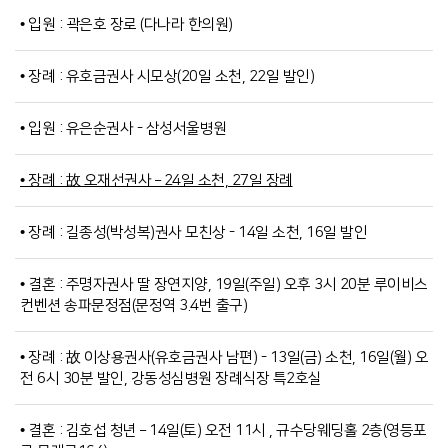
• 입원 : 곽은호 장로 (다나라 한의원)
• 장례 : 유호금권사 시모상(20일 소천, 22일 발인)
• 입원 : 유은순권사 - 삼성서울병원
• 장례 : 故 오재선권사 – 24일 소천, 27일 장례
• 장례 : 길종성(박성복)권사 모친상 - 14일 소천, 16일 발인
• 결혼 : 주명자권사 딸 장연지양, 19일(주일) 오후 3시 20분 루이비스
컨벤션 송파문정점(문정역 3.4번 출구)
• 장례 : 故 이상용권사(유호금권사 남편) - 13일(금) 소천, 16일(월) 오
전 6시 30분 발인, 강동성심병원 장례식장 특2호실
• 결혼 : 김호섭 청년 – 14일(토) 오전 11시 , 규수당웨딩홀 2층(영등포