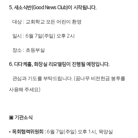
5.
새소식반
(Good News Club)
이 시작됩니다
.
대상
:
교회학교 모든 어린이 환영
일시
: 6
월
7
일
(
주일
)
오후
2
시
장소
:
초등부실
6.
디다케홀
,
화장실 리모델링이 진행될 예정입니다
.
관심과 기도를
부탁드립니다
. (
꿈나무 비전헌금 봉투를
사용해 주세요
)
▣
기관소식
•
목회협력위원회
:
6
월
7
일
(
주일
)
오후
1
시
,
목양실