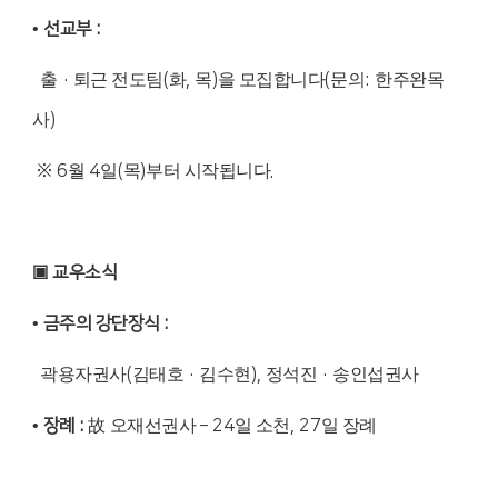
•
선교부
:
출
·
퇴근 전도팀
(
화
,
목
)
을 모집합니다
(
문의
:
한주완목
사
)
※
6
월
4
일
(
목
)
부터 시작됩니다
.
▣
교우소식
•
금주의 강단장식
:
곽용자권사
(
김태호
·
김수현
),
정석진
·
송인섭권사
•
장례
:
故
오재선권사
–
24
일 소천
, 27
일 장례