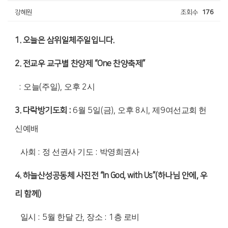
강혜원
조회수
176
1.
오늘은 삼위일체주일입니다
.
2.
전교우 교구별 찬양제
“One
찬양축제
”
:
오늘
(
주일
),
오후
2
시
3.
다락방기도회
:
6
월
5
일
(
금
),
오후
8
시
,
제
9
여선교회 헌
신예배
사회
:
정 선권사 기도
:
박영희권사
4.
하늘산성공동체 사진전
“In God, with Us
”(
하나님 안에
,
우
리 함께
)
일시
: 5
월 한달 간
,
장소
: 1
층 로비