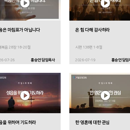
음은 마침표가 아닙니다
온 힘 다해 감사하라
복음 28장 18-20절
시편 138편 1-8절
26-07-26
홍승연 담임목사
2026-07-19
홍승연 담임
읍을 위하여 기도하라
한 영혼에 대한 관심