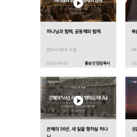
하나님과 함께, 공동체와 함께
복
전도서 4장 9-12절
마태
2026-08-02
홍승연 담임목사
20
은혜의 56년, 새 일을 행하실 하나
성
님