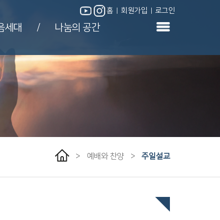
홈
회원가입
로그인
|
|
|
|
음세대
나눔의 공간
/
>
예배와 찬양
>
주일설교