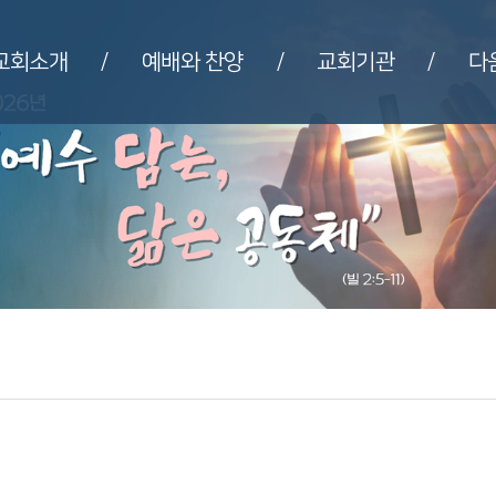
교회소개
예배와 찬양
교회기관
다
/
/
/