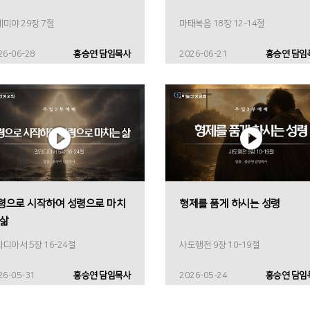
미야 29장 7절
마태복음 18장 12-14절
26-06-28
홍승연 담임목사
2026-06-21
홍승연 담임
령으로 시작하여 성령으로 마치
형제를 품게 하시는 성령
 삶
디아서 5장 16-24절
사도행전 9장 10-19절
26-05-31
홍승연 담임목사
2026-05-24
홍승연 담임