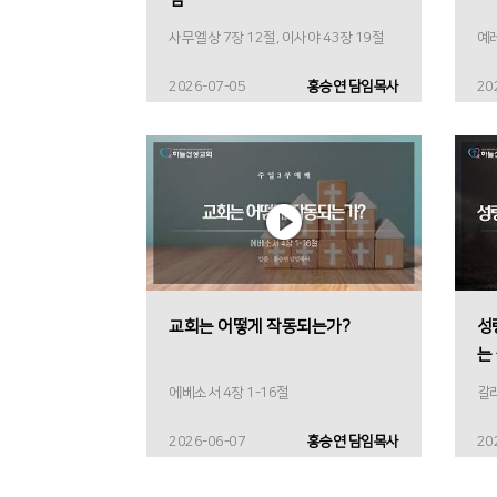
사무엘상 7장 12절, 이사야 43장 19절
예레
2026-07-05
홍승연 담임목사
20
교회는 어떻게 작동되는가?
성
는
에베소서 4장 1-16절
갈라
2026-06-07
홍승연 담임목사
20