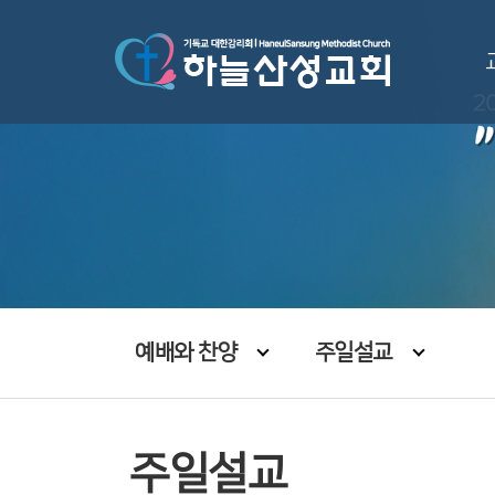
예배와 찬양
주일설교
주일설교